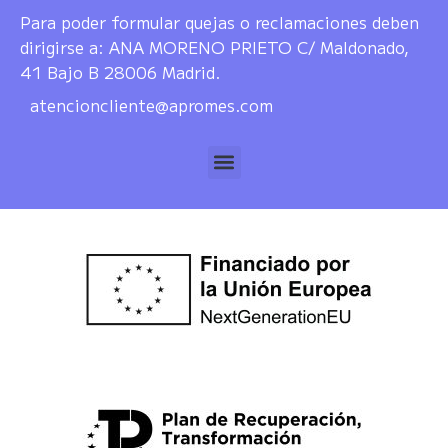
Para poder formular quejas o reclamaciones deben
dirigirse a: ANA MORENO PRIETO C/ Maldonado,
41 Bajo B 28006 Madrid.
atencioncliente@apromes.com