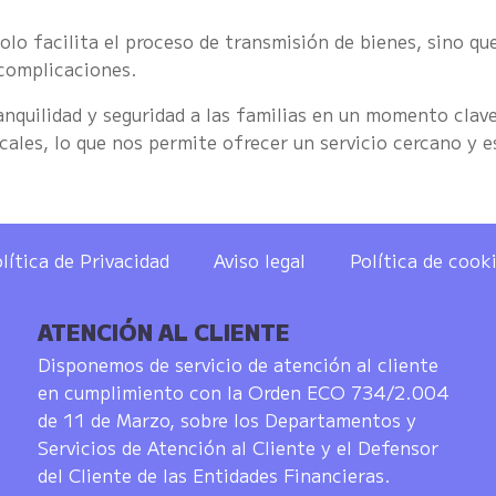
olo facilita el proceso de transmisión de bienes, sino q
 complicaciones.
anquilidad y seguridad a las familias en un momento cla
ales, lo que nos permite ofrecer un servicio cercano y e
lítica de Privacidad
Aviso legal
Política de cook
ATENCIÓN AL CLIENTE
Disponemos de servicio de atención al cliente
en cumplimiento con la Orden ECO 734/2.004
de 11 de Marzo, sobre los Departamentos y
Servicios de Atención al Cliente y el Defensor
del Cliente de las Entidades Financieras.